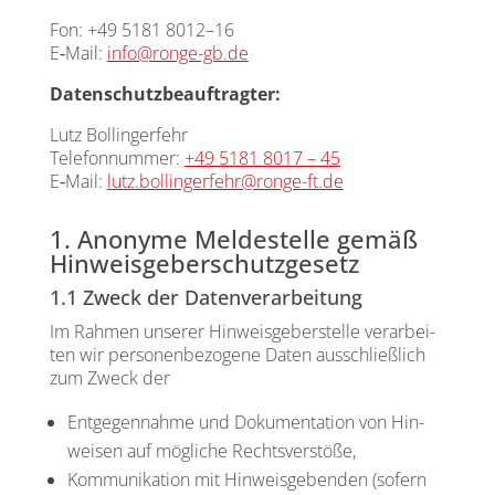
Fon: +49 5181 8012–16
E‑Mail:
info@ronge-gb.de
Daten­schutz­be­auf­trag­ter:
Lutz Bol­lin­ger­fehr
Tele­fon­num­mer:
+49 5181 8017 – 45
E‑Mail:
lutz.bollingerfehr@ronge-ft.de
1. Anonyme Meldestelle gemäß
Hinweisgeberschutzgesetz
1.1 Zweck der Datenverarbeitung
Im Rah­men unse­rer Hin­weis­ge­ber­stel­le ver­ar­bei­
ten wir per­so­nen­be­zo­ge­ne Daten aus­schließ­lich
zum Zweck der
Ent­ge­gen­nah­me und Doku­men­ta­ti­on von Hin­
wei­sen auf mög­li­che Rechts­ver­stö­ße,
Kom­mu­ni­ka­ti­on mit Hin­weis­ge­ben­den (sofern