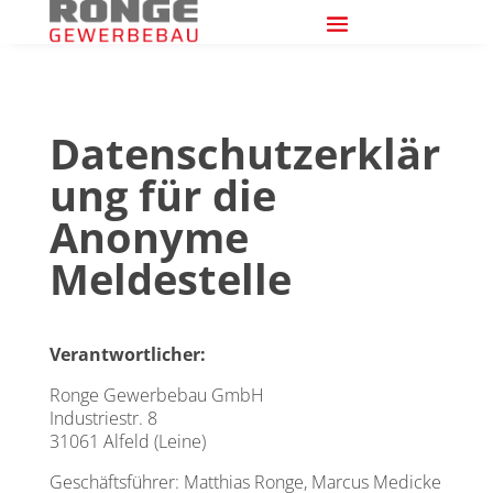
Datenschutzerklär
ung für die
Anonyme
Meldestelle
Ver­ant­wort­li­cher:
Ron­ge Gewer­be­bau GmbH
Indus­trie­str. 8
31061 Alfeld (Lei­ne)
Geschäfts­füh­rer: Mat­thi­as Ron­ge, Mar­cus Medi­cke