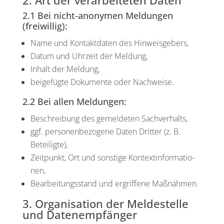
2. Art der verarbeiteten Daten
2.1 Bei nicht-anonymen Meldungen
(freiwillig):
Name und Kon­takt­da­ten des Hin­weis­ge­bers,
Datum und Uhr­zeit der Mel­dung,
Inhalt der Mel­dung,
bei­gefüg­te Doku­men­te oder Nach­wei­se.
2.2 Bei allen Meldungen:
Beschrei­bung des gemel­de­ten Sach­ver­halts,
ggf. per­so­nen­be­zo­ge­ne Daten Drit­ter (z. B.
Betei­lig­te),
Zeit­punkt, Ort und sons­ti­ge Kon­text­in­for­ma­tio­
nen,
Bear­bei­tungs­stand und ergrif­fe­ne Maß­nah­men.
3. Organisation der Meldestelle
und Datenempfänger