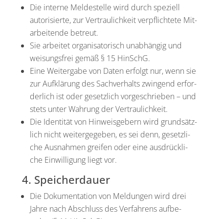
Die inter­ne Mel­de­stel­le wird durch spe­zi­ell
auto­ri­sier­te, zur Ver­trau­lich­keit ver­pflich­te­te Mit­
ar­bei­ten­de betreut.
Sie arbei­tet orga­ni­sa­to­risch unab­hän­gig und
wei­sungs­frei gemäß § 15 HinSchG.
Eine Wei­ter­ga­be von Daten erfolgt nur, wenn sie
zur Auf­klä­rung des Sach­ver­halts zwin­gend erfor­
der­lich ist oder gesetz­lich vor­ge­schrie­ben – und
stets unter Wah­rung der Ver­trau­lich­keit.
Die Iden­ti­tät von Hin­weis­ge­bern wird grund­sätz­
lich nicht wei­ter­ge­ge­ben, es sei denn, gesetz­li­
che Aus­nah­men grei­fen oder eine aus­drück­li­
che Ein­wil­li­gung liegt vor.
4. Speicherdauer
Die Doku­men­ta­ti­on von Mel­dun­gen wird drei
Jah­re nach Abschluss des Ver­fah­rens auf­be­