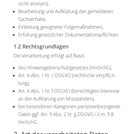
nicht anonym),
Bear­bei­tung und Auf­klä­rung der gemel­de­ten
Sach­ver­hal­te,
Ein­lei­tung geeig­ne­ter Fol­ge­maß­nah­men,
Erfül­lung gesetz­li­cher Doku­men­ta­ti­ons­pflich­ten.
1.2 Rechtsgrundlagen
Die Ver­ar­bei­tung erfolgt auf Basis:
des Hin­weis­ge­ber­schutz­ge­set­zes (HinSchG),
Art. 6 Abs. 1 lit. c DSGVO (recht­li­che Ver­pflich­
tung),
Art. 6 Abs. 1 lit. f DSGVO (berech­tig­tes Inter­es­se
an der Auf­klä­rung von Miss­stän­den),
bei beson­de­ren Kate­go­rien per­so­nen­be­zo­ge­ner
Daten ggf. Art. 9 Abs. 2 lit. g DSGVO i.V.m. § 8
HinSchG.