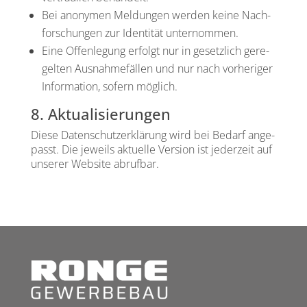
Bei anony­men Mel­dun­gen wer­den kei­ne Nach­
for­schun­gen zur Iden­ti­tät unter­nom­men.
Eine Offen­le­gung erfolgt nur in gesetz­lich gere­
gel­ten Aus­nah­me­fäl­len und nur nach vor­he­ri­ger
Infor­ma­ti­on, sofern mög­lich.
8. Aktualisierungen
Die­se Daten­schutz­er­klä­rung wird bei Bedarf ange­
passt. Die jeweils aktu­el­le Ver­si­on ist jeder­zeit auf
unse­rer Web­site abruf­bar.