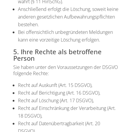
wahrt (§ 11 HinSchG).
Anschlie­ßend erfolgt die Löschung, soweit kei­ne
ande­ren gesetz­li­chen Auf­be­wah­rungs­pflich­ten
bestehen.
Bei offen­sicht­lich unbe­grün­de­ten Mel­dun­gen
kann eine vor­zei­ti­ge Löschung erfol­gen.
5. Ihre Rechte als betroffene
Person
Sie haben unter den Vor­aus­set­zun­gen der DSGVO
fol­gen­de Rech­te:
Recht auf Aus­kunft (Art. 15 DSGVO),
Recht auf Berich­ti­gung (Art. 16 DSGVO),
Recht auf Löschung (Art. 17 DSGVO),
Recht auf Ein­schrän­kung der Ver­ar­bei­tung (Art.
18 DSGVO),
Recht auf Daten­über­trag­bar­keit (Art. 20
DSGVO),