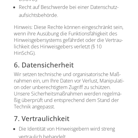
Recht auf Beschwer­de bei einer Daten­schutz­
auf­sichts­be­hör­de.
Hin­weis: Die­se Rech­te kön­nen ein­ge­schränkt sein,
wenn ihre Aus­übung die Funk­ti­ons­fä­hig­keit des
Hin­weis­ge­ber­sys­tems gefähr­det oder die Ver­trau­
lich­keit des Hin­weis­ge­bers ver­letzt (§ 10
HinSchG).
6. Datensicherheit
Wir set­zen tech­ni­sche und orga­ni­sa­to­ri­sche Maß­
nah­men ein, um Ihre Daten vor Ver­lust, Mani­pu­la­ti­
on oder unbe­rech­tig­tem Zugriff zu schüt­zen.
Unse­re Sicher­heits­maß­nah­men wer­den regel­mä­
ßig über­prüft und ent­spre­chend dem Stand der
Tech­nik ange­passt.
7. Vertraulichkeit
Die Iden­ti­tät von Hin­weis­ge­bern wird streng
ver­trau­lich behan­delt.