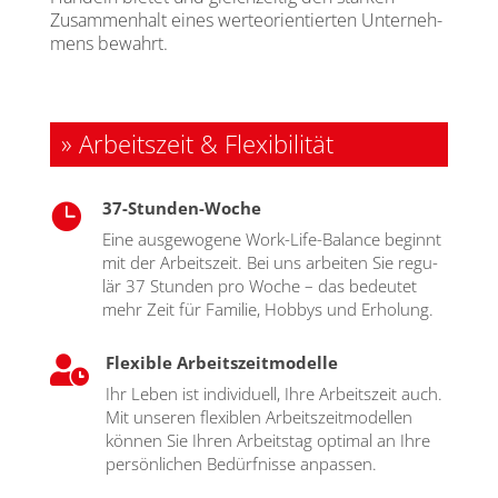
Zusam­men­halt eines wer­te­ori­en­tier­ten Unter­neh­
mens bewahrt.
» Arbeitszeit & Flexibilität
37-Stunden-Woche

Eine aus­ge­wo­ge­ne Work-Life-Balan­ce beginnt
mit der Arbeits­zeit. Bei uns arbei­ten Sie regu­
lär 37 Stun­den pro Woche – das bedeu­tet
mehr Zeit für Fami­lie, Hob­bys und Erho­lung.
Flexible Arbeitszeitmodelle

Ihr Leben ist indi­vi­du­ell, Ihre Arbeits­zeit auch.
Mit unse­ren fle­xi­blen Arbeits­zeit­mo­del­len
kön­nen Sie Ihren Arbeits­tag opti­mal an Ihre
per­sön­li­chen Bedürf­nis­se anpas­sen.