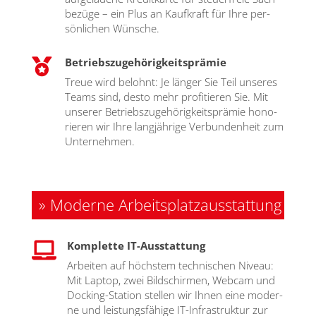
be­zü­ge – ein Plus an Kauf­kraft für Ihre per­
sön­li­chen Wün­sche.
Betriebszugehörigkeitsprämie

Treue wird belohnt: Je län­ger Sie Teil unse­res
Teams sind, des­to mehr pro­fi­tie­ren Sie. Mit
unse­rer Betriebs­zu­ge­hö­rig­keits­prä­mie hono­
rie­ren wir Ihre lang­jäh­ri­ge Ver­bun­den­heit zum
Unter­neh­men.
» Moderne Arbeitsplatzausstattung
Komplette IT-Ausstattung

Arbei­ten auf höchs­tem tech­ni­schen Niveau:
Mit Lap­top, zwei Bild­schir­men, Web­cam und
Docking-Sta­ti­on stel­len wir Ihnen eine moder­
ne und leis­tungs­fä­hi­ge IT-Infra­struk­tur zur