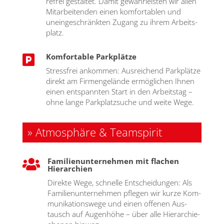
re­frei gestal­tet. Damit gewähr­leis­ten wir allen
Mit­ar­bei­ten­den einen kom­for­ta­blen und
unein­ge­schränk­ten Zugang zu ihrem Arbeits­
platz.
Komfortable Parkplätze

Stress­frei ankom­men: Aus­rei­chend Park­plät­ze
direkt am Fir­men­ge­län­de ermög­li­chen Ihnen
einen ent­spann­ten Start in den Arbeits­tag –
ohne lan­ge Park­platz­su­che und wei­te Wege.
» Atmosphäre & Teamspirit
Familienunternehmen mit flachen

Hierarchien
Direk­te Wege, schnel­le Ent­schei­dun­gen: Als
Fami­li­en­un­ter­neh­men pfle­gen wir kur­ze Kom­
mu­ni­ka­ti­ons­we­ge und einen offe­nen Aus­
tausch auf Augen­hö­he – über alle Hier­ar­chie­