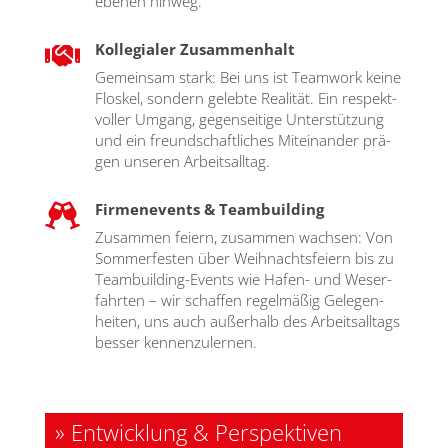
ebe­nen hin­weg.
Kollegialer Zusammenhalt

Gemein­sam stark: Bei uns ist Team­work kei­ne
Flos­kel, son­dern geleb­te Rea­li­tät. Ein respekt­
vol­ler Umgang, gegen­sei­ti­ge Unter­stüt­zung
und ein freund­schaft­li­ches Mit­ein­an­der prä­
gen unse­ren Arbeits­all­tag.
Firmenevents & Teambuilding

Zusam­men fei­ern, zusam­men wach­sen: Von
Som­mer­fes­ten über Weih­nachts­fei­ern bis zu
Team­buil­ding-Events wie Hafen- und Weser­
fahr­ten – wir schaf­fen regel­mä­ßig Gele­gen­
hei­ten, uns auch außer­halb des Arbeits­all­tags
bes­ser ken­nen­zu­ler­nen.
» Entwicklung & Perspektiven