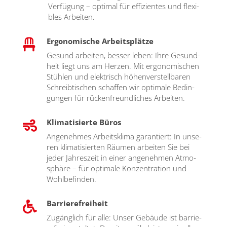
Ver­fü­gung – opti­mal für effi­zi­en­tes und fle­xi­
bles Arbei­ten.
Ergonomische Arbeitsplätze

Gesund arbei­ten, bes­ser leben: Ihre Gesund­
heit liegt uns am Her­zen. Mit ergo­no­mi­schen
Stüh­len und elek­trisch höhen­ver­stell­ba­ren
Schreib­ti­schen schaf­fen wir opti­ma­le Bedin­
gun­gen für rücken­freund­li­ches Arbei­ten.
Klimatisierte Büros

Ange­neh­mes Arbeits­kli­ma garan­tiert: In unse­
ren kli­ma­ti­sier­ten Räu­men arbei­ten Sie bei
jeder Jah­res­zeit in einer ange­neh­men Atmo­
sphä­re – für opti­ma­le Kon­zen­tra­ti­on und
Wohl­be­fin­den.
Barrierefreiheit

Zugäng­lich für alle: Unser Gebäu­de ist bar­rie­