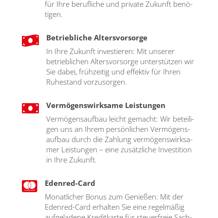
für Ihre beruf­li­che und pri­va­te Zukunft benö­
ti­gen.
Betriebliche Altersvorsorge

In Ihre Zukunft inves­tie­ren: Mit unse­rer
betrieb­li­chen Alters­vor­sor­ge unter­stüt­zen wir
Sie dabei, früh­zei­tig und effek­tiv für Ihren
Ruhe­stand vor­zu­sor­gen.
Vermögenswirksame Leistungen

Ver­mö­gens­auf­bau leicht gemacht: Wir betei­li­
gen uns an Ihrem per­sön­li­chen Ver­mö­gens­
auf­bau durch die Zah­lung ver­mö­gens­wirk­sa­
mer Leis­tun­gen – eine zusätz­li­che Inves­ti­ti­on
in Ihre Zukunft.
Edenred-Card

Monat­li­cher Bonus zum Genie­ßen: Mit der
Eden­red-Card erhal­ten Sie eine regel­mä­ßig
auf­ge­la­de­ne Kre­dit­kar­te für steu­er­freie Sach­