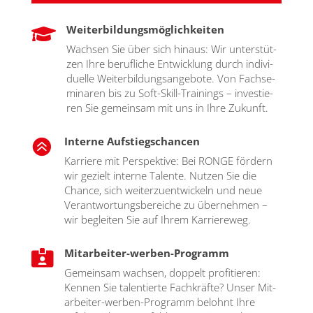
Weiterbildungsmöglichkeiten

Wach­sen Sie über sich hin­aus: Wir unter­stüt­
zen Ihre beruf­li­che Ent­wick­lung durch indi­vi­
du­el­le Wei­ter­bil­dungs­an­ge­bo­te. Von Fach­se­
mi­na­ren bis zu Soft-Skill-Trai­nings – inves­tie­
ren Sie gemein­sam mit uns in Ihre Zukunft.
Interne Aufstiegschancen

Kar­rie­re mit Per­spek­ti­ve: Bei RONGE för­dern
wir gezielt inter­ne Talen­te. Nut­zen Sie die
Chan­ce, sich wei­ter­zu­ent­wi­ckeln und neue
Ver­ant­wor­tungs­be­rei­che zu über­neh­men –
wir beglei­ten Sie auf Ihrem Kar­rie­re­weg.
Mitarbeiter-werben-Programm

Gemein­sam wach­sen, dop­pelt pro­fi­tie­ren:
Ken­nen Sie talen­tier­te Fach­kräf­te? Unser Mit­
ar­bei­ter-wer­ben-Pro­gramm belohnt Ihre