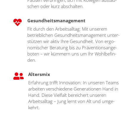
Pau­sen ver­brin­gen, sich mit Kol­le­gen aus­tau­
schen oder kurz abschal­ten.
Gesundheitsmanagement

Fit durch den Arbeits­all­tag: Mit unse­rem
betrieb­li­chen Gesund­heits­ma­nage­ment unter­
stüt­zen wir aktiv Ihre Gesund­heit. Von ergo­
no­mi­scher Bera­tung bis zu Prä­ven­ti­ons­an­ge­
bo­ten – wir küm­mern uns um Ihr Wohl­be­fin­
den.
Altersmix

Erfah­rung trifft Inno­va­ti­on: In unse­ren Teams
arbei­ten ver­schie­de­ne Gene­ra­tio­nen Hand in
Hand. Die­se Viel­falt berei­chert unse­ren
Arbeits­all­tag – Jung lernt von Alt und umge­
kehrt.