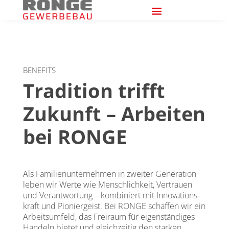
BENEFITS
Tradition trifft
Zukunft – Arbeiten
bei RONGE
Als Fami­li­en­un­ter­neh­men in zwei­ter Gene­ra­ti­on
leben wir Wer­te wie Mensch­lich­keit, Ver­trau­en
und Ver­ant­wor­tung – kom­bi­niert mit Inno­va­ti­ons­
kraft und Pio­nier­geist. Bei RONGE schaf­fen wir ein
Arbeits­um­feld, das Frei­raum für eigen­stän­di­ges
Han­deln bie­tet und gleich­zei­tig den star­ken