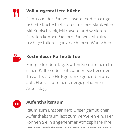
Voll ausgestattete Küche

Genuss in der Pau­se: Unse­re modern ein­ge­
rich­te­te Küche bie­tet alles für Ihre Mahl­zei­ten.
Mit Kühl­schrank, Mikro­wel­le und wei­te­ren
Gerä­ten kön­nen Sie Ihre Pau­sen­zeit kuli­na­
risch gestal­ten – ganz nach Ihren Wün­schen.
Kostenloser Kaffee & Tee

Ener­gie für den Tag: Star­ten Sie mit einem fri­
schen Kaf­fee oder ent­span­nen Sie bei einer
Tas­se Tee. Die Heiß­ge­trän­ke gehen bei uns
aufs Haus – für einen ener­gie­ge­la­de­nen
Arbeits­tag.
Aufenthaltsraum

Raum zum Ent­span­nen: Unser gemüt­li­cher
Auf­ent­halts­raum lädt zum Ver­wei­len ein. Hier
kön­nen Sie in ange­neh­mer Atmo­sphä­re Ihre