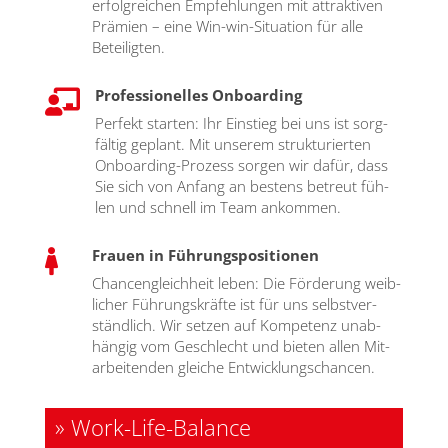
erfolg­rei­chen Emp­feh­lun­gen mit attrak­ti­ven
Prä­mi­en – eine Win-win-Situa­ti­on für alle
Betei­lig­ten.
Professionelles Onboarding

Per­fekt star­ten: Ihr Ein­stieg bei uns ist sorg­
fäl­tig geplant. Mit unse­rem struk­tu­rier­ten
Onboar­ding-Pro­zess sor­gen wir dafür, dass
Sie sich von Anfang an bes­tens betreut füh­
len und schnell im Team ankom­men.
Frauen in Führungspositionen

Chan­cen­gleich­heit leben: Die För­de­rung weib­
li­cher Füh­rungs­kräf­te ist für uns selbst­ver­
ständ­lich. Wir set­zen auf Kom­pe­tenz unab­
hän­gig vom Geschlecht und bie­ten allen Mit­
ar­bei­ten­den glei­che Ent­wick­lungs­chan­cen.
» Work-Life-Balance