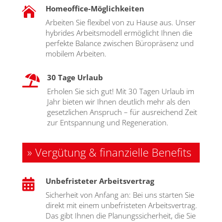
Homeoffice-Möglichkeiten

Arbei­ten Sie fle­xi­bel von zu Hau­se aus. Unser
hybri­des Arbeits­mo­dell ermög­licht Ihnen die
per­fek­te Balan­ce zwi­schen Büro­prä­senz und
mobi­lem Arbei­ten.
30 Tage Urlaub

Erho­len Sie sich gut! Mit 30 Tagen Urlaub im
Jahr bie­ten wir Ihnen deut­lich mehr als den
gesetz­li­chen Anspruch – für aus­rei­chend Zeit
zur Ent­span­nung und Rege­ne­ra­ti­on.
» Vergütung & finanzielle Benefits
Unbefristeter Arbeitsvertrag

Sicher­heit von Anfang an: Bei uns star­ten Sie
direkt mit einem unbe­fris­te­ten Arbeits­ver­trag.
Das gibt Ihnen die Pla­nungs­si­cher­heit, die Sie