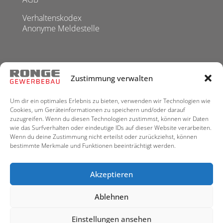
Verhaltenskodex
Anonyme Meldestelle
Zustimmung verwalten
© 2026 RONGE Gewerbebau GmbH. Nachhaltig
Um dir ein optimales Erlebnis zu bieten, verwenden wir Technologien wie
denken, fair handeln. Alle Rechte vorbehalten.
Cookies, um Geräteinformationen zu speichern und/oder darauf
RONGE Gewerbebau
|
RONGE Fassadenbau
|
RONGE
zuzugreifen. Wenn du diesen Technologien zustimmst, können wir Daten
wie das Surfverhalten oder eindeutige IDs auf dieser Website verarbeiten.
Fassadentechnik
|
RONGE Karriere
Wenn du deine Zustimmung nicht erteilst oder zurückziehst, können
bestimmte Merkmale und Funktionen beeinträchtigt werden.
Hinweise:
1) Aus Gründen der besseren Lesbarkeit wird auf dieser Website bei
Personenbezeichnungen und personenbezogenen Hauptwörtern die
Akzeptieren
männliche Form verwendet. Entsprechende Begriffe gelten im Sinne
der Gleichbehandlung grundsätzlich für alle Geschlechter (m/w/d). Die
verkürzte Sprachform hat nur redaktionelle Gründe und beinhaltet
keine Wertung.
Ablehnen
2) This site is not a part of the Facebook website or Facebook Inc.
Additionally, This site is NOT endorsed by Facebook in any way.
FACEBOOK is a trademark of FACEBOOK, Inc.
Einstellungen ansehen