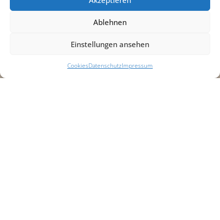
Ablehnen
Einstellungen ansehen
Cookies
Datenschutz
Impressum
Erweiterung des
Freizeitparks Rasti-
Land um eine Indoor-
Erlebniswelt für
Kinder,